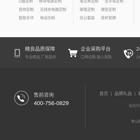
U盘定制
移动电源定制
笔记本定制
签字笔定制
音响定制
无线充电器定制
钢笔定制
便签定制
智能手环
电动牙刷
办公套装
奖杯奖牌
精良品质保障
企业采购平台
专业精选 厂商直供
口碑信赖 放心采购
2
首页
|
品牌礼品
|
售前咨询
400-756-0829
版权
京公网